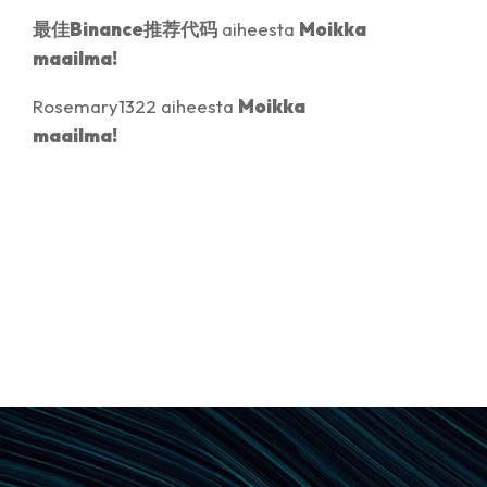
最佳Binance推荐代码
aiheesta
Moikka
maailma!
Rosemary1322
aiheesta
Moikka
maailma!