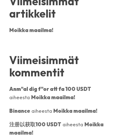
Viimeisimmät
artikkelit
Moikka maailma!
Viimeisimmät
kommentit
Anm"al dig f"or att fa 100 USDT
aiheesta
Moikka maailma!
Binance
aiheesta
Moikka maailma!
注册以获取100 USDT
aiheesta
Moikka
maailma!