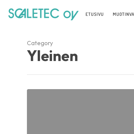
Skip
to
ETUSIVU
MUOTINV
main
content
Category
Yleinen