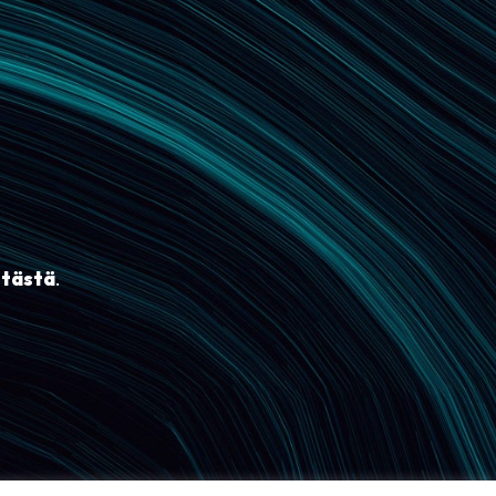
i
tästä
.