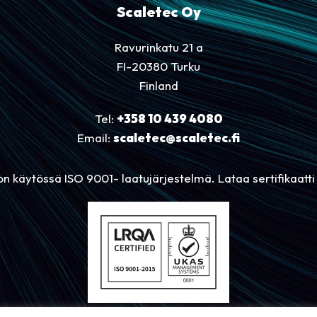
Scaletec Oy
Ravurinkatu 21 a
FI-20380 Turku
Finland
Tel:
+358 10 439 4080
Email:
scaletec@scaletec.fi
on käytössä ISO 9001- laatujärjestelmä. Lataa sertifikaatt